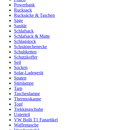
Powerbank
Rucksack
Rucksäcke & Taschen
Säge
Sanitär
Schlafsack
Schlafsack & Matte
Schlagstock
Schnäppchenecke
Schuhketten
Schutzkoffer
Seil
Socken
Solar-Ladegerät
Spaten
Stirnlampe
Tarp
Taschenlampe
Thermoskanne
Topf
Trekkingschuhe
Unterteil
VW Bulli T1 Fanartikel
Waffentasche