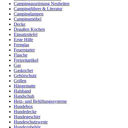
Campingausrüstung Neuheiten
Campingführer & Literatur
Campinglampen
Campingmöbel
Decke
Draußen Kochen
Einsatzstiefel
Erste Hilfe
Fernglas
Feuerstarter
Flasche
Freizeitartikel
Gas
Gaskocher
Gehörschutz
Grillen
Hängematte
Halsband
Handschuh
Heiz- und Belüftungssysteme
Hundebox
Hundedecke
Hundegeschirr
Hundeschutzweste
Hundezubehör