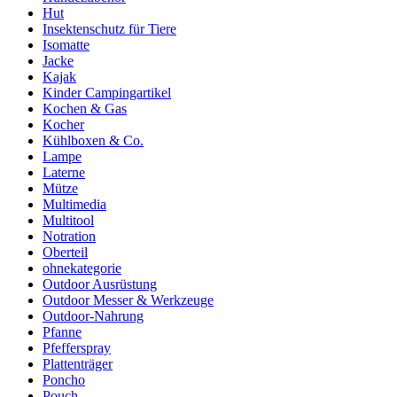
Hut
Insektenschutz für Tiere
Isomatte
Jacke
Kajak
Kinder Campingartikel
Kochen & Gas
Kocher
Kühlboxen & Co.
Lampe
Laterne
Mütze
Multimedia
Multitool
Notration
Oberteil
ohnekategorie
Outdoor Ausrüstung
Outdoor Messer & Werkzeuge
Outdoor-Nahrung
Pfanne
Pfefferspray
Plattenträger
Poncho
Pouch