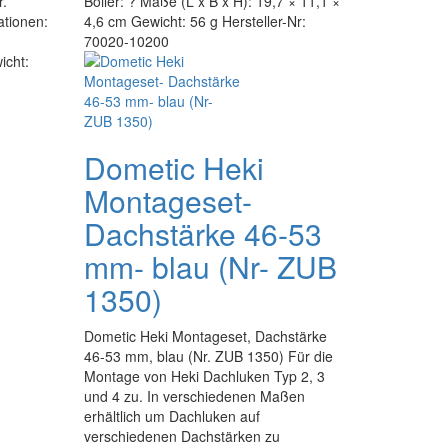
r.
Boiler: ? Maße (L x B x H): 19,7 × 11,1 ×
tionen:
4,6 cm Gewicht: 56 g Hersteller-Nr:
70020-10200
icht:
Dometic Heki
Montageset-
Dachstärke 46-53
mm- blau (Nr- ZUB
1350)
Dometic Heki Montageset, Dachstärke
46-53 mm, blau (Nr. ZUB 1350) Für die
Montage von Heki Dachluken Typ 2, 3
und 4 zu. In verschiedenen Maßen
erhältlich um Dachluken auf
verschiedenen Dachstärken zu