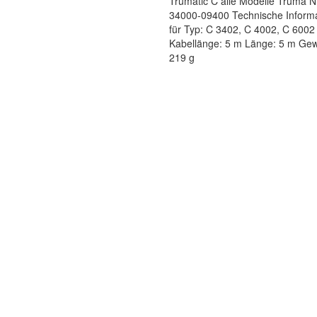
Trumatic C alle Modelle Truma N
34000-09400 Technische Informa
für Typ: C 3402, C 4002, C 6002
Kabellänge: 5 m Länge: 5 m Gew
219 g