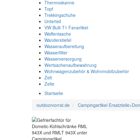
Thermoskanne
Topf
Trekkingschuhe
Unterteil
VW Bulli T1 Fanartikel
Waffentasche
Wanderstiefel
Wasseraufbereitung
Wasserfilter
Wasserversorgung
Wertsachenaufbewahrung
Wohnwagenzubehör & Wohnmobilzubehör
Zelt
Zelte
Startseite
outdoorvorrat.de
Campingartikel Ersatzteile>Do