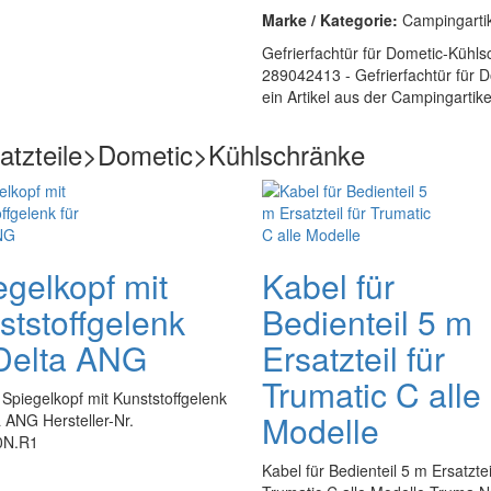
Marke / Kategorie:
Campingarti
Gefrierfachtür für Dometic-Küh
289042413 - Gefrierfachtür für
ein Artikel aus der Campingartik
satzteile>Dometic>Kühlschränke
egelkopf mit
Kabel für
ststoffgelenk
Bedienteil 5 m
 Delta ANG
Ersatzteil für
Trumatic C alle
Spiegelkopf mit Kunststoffgelenk
Modelle
a ANG Hersteller-Nr.
0N.R1
Kabel für Bedienteil 5 m Ersatztei