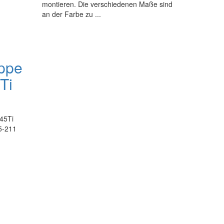
montieren. Die verschiedenen Maße sind
an der Farbe zu ...
ppe
Ti
45Ti
55-211