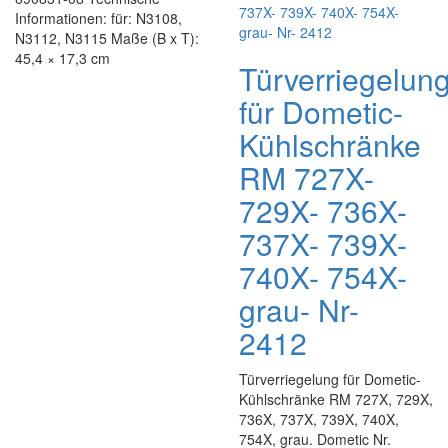
Informationen: für: N3108,
N3112, N3115 Maße (B x T):
45,4 × 17,3 cm
Türverriegelun
für Dometic-
Kühlschränke
RM 727X-
729X- 736X-
737X- 739X-
740X- 754X-
grau- Nr-
2412
Türverriegelung für Dometic-
Kühlschränke RM 727X, 729X,
736X, 737X, 739X, 740X,
754X, grau. Dometic Nr.