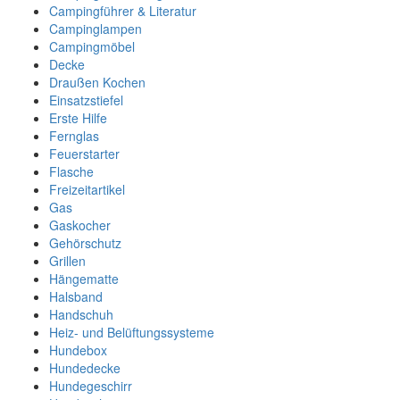
Campingführer & Literatur
Campinglampen
Campingmöbel
Decke
Draußen Kochen
Einsatzstiefel
Erste Hilfe
Fernglas
Feuerstarter
Flasche
Freizeitartikel
Gas
Gaskocher
Gehörschutz
Grillen
Hängematte
Halsband
Handschuh
Heiz- und Belüftungssysteme
Hundebox
Hundedecke
Hundegeschirr