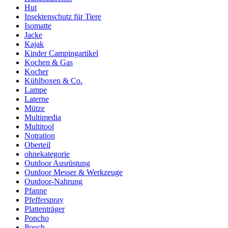
Hut
Insektenschutz für Tiere
Isomatte
Jacke
Kajak
Kinder Campingartikel
Kochen & Gas
Kocher
Kühlboxen & Co.
Lampe
Laterne
Mütze
Multimedia
Multitool
Notration
Oberteil
ohnekategorie
Outdoor Ausrüstung
Outdoor Messer & Werkzeuge
Outdoor-Nahrung
Pfanne
Pfefferspray
Plattenträger
Poncho
Pouch