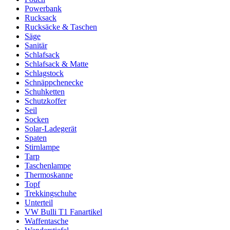
Powerbank
Rucksack
Rucksäcke & Taschen
Säge
Sanitär
Schlafsack
Schlafsack & Matte
Schlagstock
Schnäppchenecke
Schuhketten
Schutzkoffer
Seil
Socken
Solar-Ladegerät
Spaten
Stirnlampe
Tarp
Taschenlampe
Thermoskanne
Topf
Trekkingschuhe
Unterteil
VW Bulli T1 Fanartikel
Waffentasche