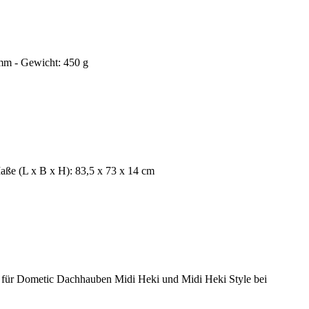
mm - Gewicht: 450 g
aße (L x B x H): 83,5 x 73 x 14 cm
für Dometic Dachhauben Midi Heki und Midi Heki Style bei