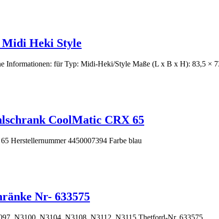
Midi Heki Style
 Informationen: für Typ: Midi-Heki/Style Maße (L x B x H): 83,5 × 
hlschrank CoolMatic CRX 65
65 Herstellernummer 4450007394 Farbe blau
hränke Nr- 633575
3097, N3100, N3104, N3108, N3112, N3115 Thetford-Nr. 633575