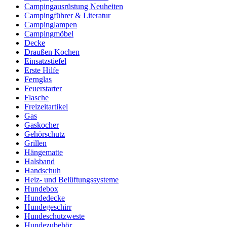
Campingausrüstung Neuheiten
Campingführer & Literatur
Campinglampen
Campingmöbel
Decke
Draußen Kochen
Einsatzstiefel
Erste Hilfe
Fernglas
Feuerstarter
Flasche
Freizeitartikel
Gas
Gaskocher
Gehörschutz
Grillen
Hängematte
Halsband
Handschuh
Heiz- und Belüftungssysteme
Hundebox
Hundedecke
Hundegeschirr
Hundeschutzweste
Hundezubehör