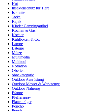
Hut
Insektenschutz für Tiere
Isomatte
Jacke
Kajak
Kinder Campingartikel
Kochen & Gas
Kocher
Kühlboxen & Co.
Lampe
Laterne
Mütze
Multimedia
Multitool
Notration
Oberteil
ohnekategorie
Outdoor Ausrüstung
Outdoor Messer & Werkzeuge
Outdoor-Nahrung
Pfanne
Pfefferspray
Plattenträger
Poncho
Pouch