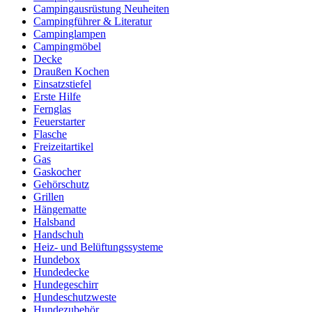
Campingausrüstung Neuheiten
Campingführer & Literatur
Campinglampen
Campingmöbel
Decke
Draußen Kochen
Einsatzstiefel
Erste Hilfe
Fernglas
Feuerstarter
Flasche
Freizeitartikel
Gas
Gaskocher
Gehörschutz
Grillen
Hängematte
Halsband
Handschuh
Heiz- und Belüftungssysteme
Hundebox
Hundedecke
Hundegeschirr
Hundeschutzweste
Hundezubehör