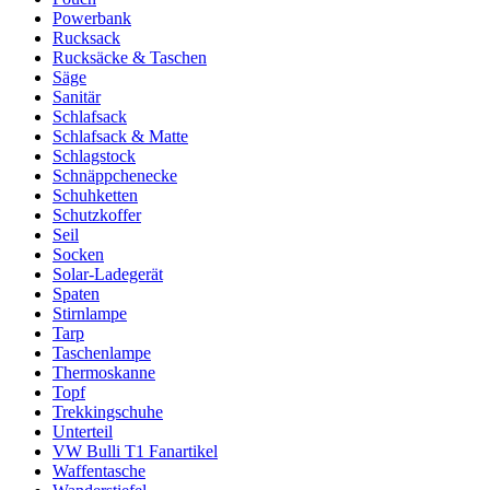
Powerbank
Rucksack
Rucksäcke & Taschen
Säge
Sanitär
Schlafsack
Schlafsack & Matte
Schlagstock
Schnäppchenecke
Schuhketten
Schutzkoffer
Seil
Socken
Solar-Ladegerät
Spaten
Stirnlampe
Tarp
Taschenlampe
Thermoskanne
Topf
Trekkingschuhe
Unterteil
VW Bulli T1 Fanartikel
Waffentasche